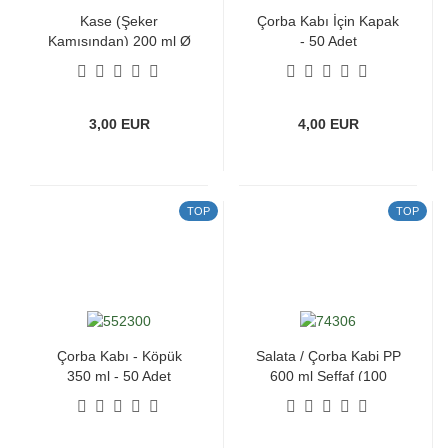
Kase (Şeker
Çorba Kabı İçin Kapak
Kamışından) 200 ml Ø
- 50 Adet
160 mm - 50 Adet
3,00 EUR
4,00 EUR
TOP
TOP
Çorba Kabı - Köpük
Salata / Çorba Kabi PP
350 ml - 50 Adet
600 ml Seffaf (100
Adet)