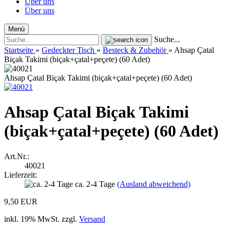
Über uns
Über uns
Menü
Suche...
Startseite
»
Gedeckter Tisch
»
Besteck & Zubehör
»
Ahsap Çatal
Biçak Takimi (biçak+çatal+peçete) (60 Adet)
Ahsap Çatal Biçak Takimi (biçak+çatal+peçete) (60 Adet)
Ahsap Çatal Biçak Takimi
(biçak+çatal+peçete) (60 Adet)
Art.Nr.:
40021
Lieferzeit:
ca. 2-4 Tage
(Ausland abweichend)
9,50 EUR
inkl. 19% MwSt. zzgl.
Versand